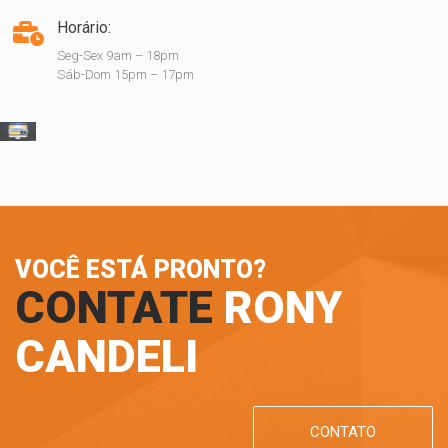
Horário:
Seg-Sex 9am – 18pm
Sáb-Dom 15pm – 17pm
VOCÊ ESTÁ PRONTO?
CONTATE
RONY
CANDELI
CONTATO